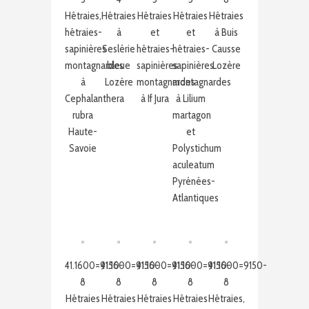
Hêtraies,
Hêtraies
Hêtraies
Hêtraies
Hêtraies
hêtraies-
à
et
et
à Buis
sapinières
Seslérie
hêtraies-
hêtraies-
Causse
montagnardes
bleue
sapinières
sapinières
Lozère
à
Lozère
montagnardes
montagnardes
Cephalanthera
à If Jura
à Lilium
rubra
martagon
Haute-
et
Savoie
Polystichum
aculeatum
Pyrénées-
Atlantiques
41.1600=9150-
41.1600=9150-
41.1600=9150-
41.1600=9150-
41.1600=9150-
8
8
8
8
8
Hêtraies
Hêtraies
Hêtraies
Hêtraies
Hêtraies,