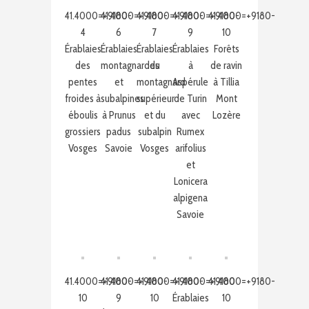
41.4000=+9180-
41.4000=+9180-
41.4000=+9180-
41.4000=+9180-
41.4000=+9180-
4
6
7
9
10
Érablaies
Érablaies
Érablaies
Érablaies
Forêts
des
montagnardes
du
à
de ravin
pentes
et
montagnard
Aspérule
à Tillia
froides à
subalpines
supérieur
de Turin
Mont
éboulis
à Prunus
et du
avec
Lozère
grossiers
padus
subalpin
Rumex
Vosges
Savoie
Vosges
arifolius
et
Lonicera
alpigena
Savoie
41.4000=+9180-
41.4000=+9180-
41.4000=+9180-
41.4000=+9180
41.4000=+9180-
10
9
10
Érablaies
10