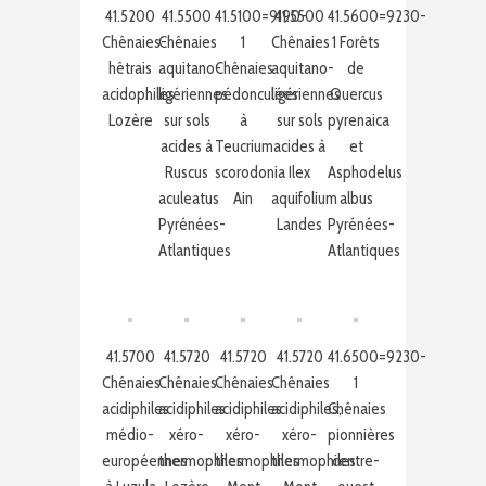
41.5200
41.5500
41.5100=9190-
41.5500
41.5600=9230-
Chênaies-
Chênaies
1
Chênaies
1 Forêts
hêtrais
aquitano-
Chênaies
aquitano-
de
acidophiles
ligériennes
pédonculées
ligériennes
Quercus
Lozère
sur sols
à
sur sols
pyrenaica
acides à
Teucrium
acides à
et
Ruscus
scorodonia
Ilex
Asphodelus
aculeatus
Ain
aquifolium
albus
Pyrénées-
Landes
Pyrénées-
Atlantiques
Atlantiques
41.5700
41.5720
41.5720
41.5720
41.6500=9230-
Chênaies
Chênaies
Chênaies
Chênaies
1
acidiphiles
acidiphiles
acidiphiles
acidiphiles,
Chênaies
médio-
xéro-
xéro-
xéro-
pionnières
européennes
thermophiles
thermophiles
thermophiles
centre-