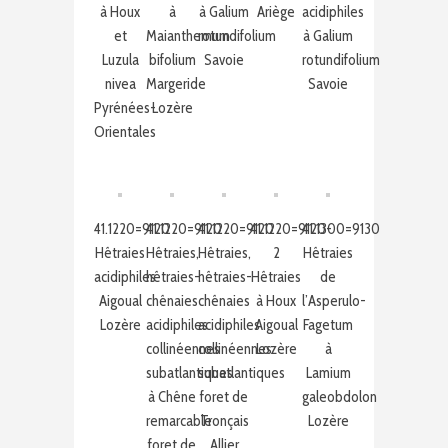
à Houx
à
à Galium
Ariège
acidiphiles
et
Maianthemum
rotundifolium
à Galium
Luzula
bifolium
Savoie
rotundifolium
nivea
Margeride
Savoie
Pyrénées-
Lozère
Orientales
41.1220=9120
41.1220=9120
41.1220=9120
41.1220=9120-
41.1300=9130
Hêtraies
Hêtraies,
Hêtraies,
2
Hêtraies
acidiphiles
hêtraies-
hêtraies-
Hêtraies
de
Aigoual
chênaies
chênaies
à Houx
l’Asperulo-
Lozère
acidiphiles
acidiphiles
Aigoual
Fagetum
collinéennes
collinéennes
Lozère
à
subatlantiques
subatlantiques
Lamium
à Chêne
foret de
galeobdolon
remarcable
Tronçais
Lozère
foret de
Allier