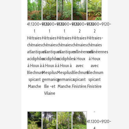
41.1200=9120-
41.1200=9120-
41.1200=9120-
41.1200=9120-
41.1200=9120-
1
1
1
2
2
Hêtraies-
Hêtraies-
Hêtraies-
Hêtraies-
Hêtraies-
chênaies
chênaies
chênaies
chênaies
chênaies
atlantiques
atlantiques
atlantiques
collinéennes
collinéennes
acidiphiles
acidiphiles
acidiphiles
à Houx
à Houx
à Houx à
à Houx à
à Houx à
avec
avec
Blechnum
Mespilus
Mespilus
Blechnum
Blechnum
spicant
germanica
germanica
spicant
spicant
Manche
Ille -et
Manche.
Finistère.
Finistère
Vilaine
41.1200=9120-
4