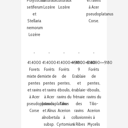
Polysticum
culturaux
culturaux
et ravins
setiferum
Lozère
Lozère
à Acer
et
pseudoplatanus
Stellaria
Corse.
nemorum
Lozère
41.4000
41.4000
41.4000=+9180
41.4000=9180-
41.4000=+9180
Forets
Forêts
Forêts
9
Forêts
mixte de
mixte de
de
Erablaie
de
pentes
pentes
pentes,
et
pentes,
et ravins
et ravins
éboulis,
érablaie-
éboulis,
à Acer
à Acer
ravins du
frênaie
ravins du
pseudoplatanus
pseudoplatanus
Tilio-
des
Tilio-
Corse
et Alnus
Acerion
ravins
Acerion
alnobetula
à
colluvionnés
à
subsp.
Cyrtomium
à Ribes
Mycelis