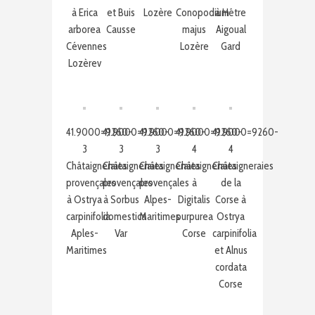
à Erica
et Buis
Lozère
Conopodium
à Hêtre
arborea
Causse
majus
Aigoual
Cévennes
Lozère
Gard
Lozèrev
41.9000=9260-
41.9000=9260-
41.9000=9260-
41.9000=9260-
41.9000=9260-
3
3
3
4
4
Châtaigneraies
Châtaigneraies
Châtaigneraies
Châtaigneraies
Châtaigneraies
provençales
provençales
provençales
à
de la
à Ostrya
à Sorbus
Alpes-
Digitalis
Corse à
carpinifolia
domestica
Maritimes
purpurea
Ostrya
Aples-
Var
Corse
carpinifolia
Maritimes
et Alnus
cordata
Corse