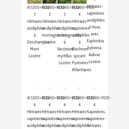
Hêtraies-
41.1200=9120-
41.1200=9120-
41.1200=9120-
41.1200=9120-
sapinières
3
3
3
4
acidiphiles
Hêtraies
Hêtraies
Hêtraies
Hêtraies-
à Houx
acidiphiles
acidiphiles
acidiphiles
sapinières
avec
à
montagnardes
montagnardes
acidiphiles
Euphorbia
Deschampsia
Lozère
à
à
hyberna
Mont
Vaccinium
Blechnum
Aubrac
Lozère
myrtillus
spicant
Lozère
Lozère
Pyrénées-
Atlantiques
41.1200=9120-
41.1200=9120-
41.1200=9120-
41.1200=9120-
41.1200=9120-
4
4
4
4
4
Hêtraies-
Hêtraies-
Hêtraies-
Hêtraies-
Sapinières,
sapinières
sapinières
sapinières
sapinières
sapinières-
acidiphiles
acidiphiles
acidiphiles
acidiphiles
hêtraies