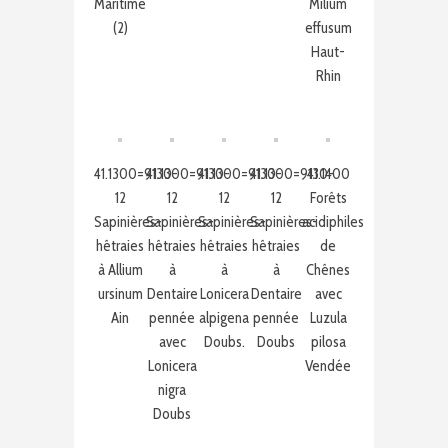
Maritime
Milium
(2)
effusum
Haut-
Rhin
41.1300=9130-
41.1300=9130-
41.1300=9130-
41.1300=9130-
41.1400
12
12
12
12
Forêts
Sapinières-
Sapinières-
Sapinières-
Sapinières-
acidiphiles
hêtraies
hêtraies
hêtraies
hêtraies
de
à Allium
à
à
à
Chênes
ursinum
Dentaire
Lonicera
Dentaire
avec
Ain
pennée
alpigena
pennée
Luzula
avec
Doubs.
Doubs
pilosa
Lonicera
Vendée
nigra
Doubs