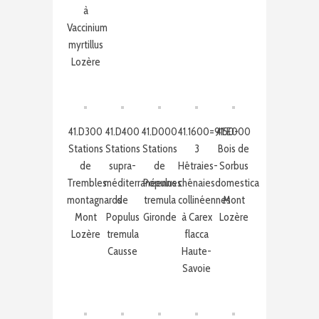
à
Vaccinium
myrtillus
Lozère
41.D300
41.D400
41.D000
41.1600=9150-
41.E000
Stations
Stations
Stations
3
Bois de
de
supra-
de
Hêtraies-
Sorbus
Trembles
méditerranéennes
Populus
chênaies
domestica
montagnards
de
tremula
collinéennes
Mont
Mont
Populus
Gironde
à Carex
Lozère
Lozère
tremula
flacca
Causse
Haute-
Savoie