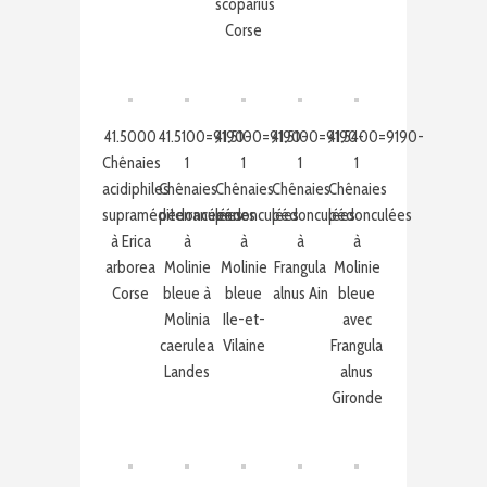
scoparius
Corse
41.5000
41.5100=9190-
41.5100=9190-
41.5100=9190-
41.5400=9190-
Chênaies
1
1
1
1
acidiphiles
Chênaies
Chênaies
Chênaies
Chênaies
supraméditerranéennes
pédonculées
pédonculées
pédonculées
pédonculées
à Erica
à
à
à
à
arborea
Molinie
Molinie
Frangula
Molinie
Corse
bleue à
bleue
alnus Ain
bleue
Molinia
Ile-et-
avec
caerulea
Vilaine
Frangula
Landes
alnus
Gironde