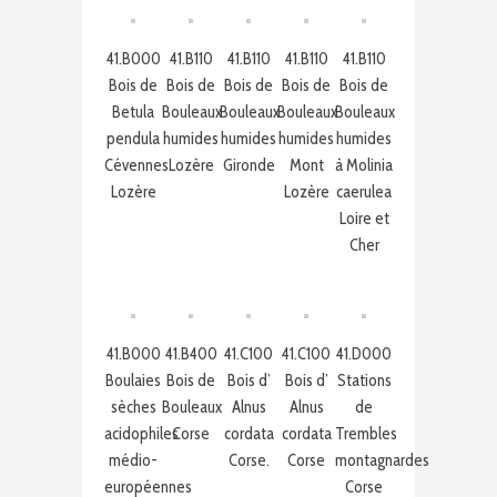
41.B000
41.B110
41.B110
41.B110
41.B110
Bois de
Bois de
Bois de
Bois de
Bois de
Betula
Bouleaux
Bouleaux
Bouleaux
Bouleaux
pendula
humides
humides
humides
humides
Cévennes
Lozère
Gironde
Mont
à Molinia
Lozère
Lozère
caerulea
Loire et
Cher
41.B000
41.B400
41.C100
41.C100
41.D000
Boulaies
Bois de
Bois d’
Bois d’
Stations
sèches
Bouleaux
Alnus
Alnus
de
acidophiles
Corse
cordata
cordata
Trembles
médio-
Corse.
Corse
montagnardes
européennes
Corse