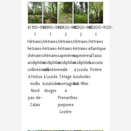
41.1110=9110-
41.1110=9110-
41.1120=9110-
41.1200=9120-
41.1120=9110-
1
1
2
1
2
Hêtraies,
Hêtraies,
Hêtraies,
Hêtraies
Hêtraies,
hêtraies-
hêtraies-
hêtraies-
atlantique
hêtraies-
chênaies
chênaies
sapinières
àTaxus
sapinières
acidiphiles
acidiphiles
acidiphiles
baccata
acidiphiles
collinéennes
collinéennes
à Luzula
Fistère
de
à Holcus
à Luzula
luzuloides
l’étage
mollis
luzuloides
Bas-Rhin
montagnard
Nord
Vosges
à
pas-de-
Prenanthes
Calais
purpurea
Lozère