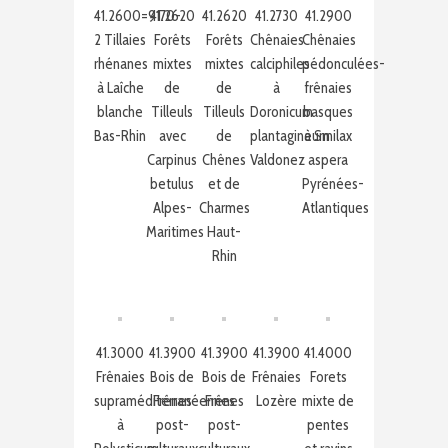
41.2600=9170-
41.2620
41.2620
41.2730
41.2900
2 Tillaies
Forêts
Forêts
Chênaies
Chênaies
rhénanes
mixtes
mixtes
calciphiles
pédonculées-
à Laîche
de
de
à
frênaies
blanche
Tilleuls
Tilleuls
Doronicum
basques
Bas-Rhin
avec
de
plantagineum
à Smilax
Carpinus
Chênes
Valdonez
aspera
betulus
et de
Pyrénées-
Alpes-
Charmes
Atlantiques
Maritimes
Haut-
Rhin
41.3000
41.3900
41.3900
41.3900
41.4000
Frênaies
Bois de
Bois de
Frênaies
Forets
supraméditerranéennes
Frênes
Frênes
Lozère
mixte de
à
post-
post-
pentes