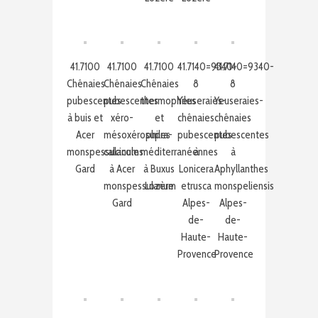
41.7100
41.7100
41.7100
41.7140=9340-
41.7140=9340-
Chênaies
Chênaies
Chênaies
8
8
pubescentes
pubescentes
thermophiles
Yeuseraies-
Yeuseraies-
à buis et
xéro-
et
chênaies
chênaies
Acer
mésoxérophiles
supra-
pubescentes
pubescentes
monspessulanum
calcicoles
méditerranéennes
à
à
Gard
à Acer
à Buxus
Lonicera
Aphyllanthes
monspessulanum
Lozère
etrusca
monspeliensis
Gard
Alpes-
Alpes-
de-
de-
Haute-
Haute-
Provence
Provence