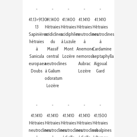
41.13=9130-
41.1400
41.1400
41.1410
41.1410
13
Hêtraies
Hêtraies
Hêtraies
Hêtraies
Sapinières-
acidiclines
acidiphiles
neutroclines
neutroclines
hêtraies
du
à Luzule
à
à
à
Massif
Mont
Anemone
Cardamine
Sanicula
central
Lozère
nemorosa
heptaphylla
europaea
neutroclines
Aubrac
Aigoual
Doubs
à Galium
Lozère
Gard
odoratum
Lozère
41.1410
41.1410
41.1410
41.1410
41.1500
Hêtraies
Hêtraies
Hêtraies
Hêtraies
Hêtraies
neutroclines
neutroclines
neutroclines
neutroclines
subalpines