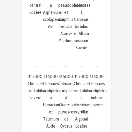
central
à
pseudoplatanus
alpiennes
Lozère
Asplenium-
et
à
scolopendrium
Carpinus
Carpinus
Ain
betulus
betulus
Alpes-
et Allium
Maritimes
ursinum
Savoie
41.5000
41.5000
41.5000
41.5000
41.5000
Chênaies
Chênaies
Chênaies
Chênaies
Chênaies
acidiphiles
acidiphiles
acidiphiles
acidiphiles
acidiphiles
Lozère
à
à
à
Aubrac
Hieracium
Quercus
Vaccinium
Lozère
et
pubescens
myrtillus
Teucrium
et
Aigoual
Aude
Cytisus
Lozère