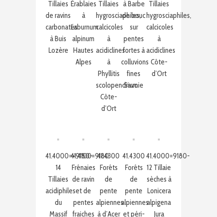
Tillaies
Érablaies
Tillaies
à Barbe
Tillaies
de ravins
à
hygrosciaphiles,
de bouc
hygrosciaphiles,
carbonatés
Laburnum
calcicoles
sur
calcicoles
à Buis
alpinum
à
pentes
à
Lozère
Hautes
acidiclines
fortes à
acidiclines
Alpes
à
colluvions
Côte-
Phyllitis
fines
d’Ort
scolopendrium
Savoie
Côte-
d’Ort
41.4000=+9180-
41.4100=9180
41.4300
41.4300
41.4000=9180-
14
Frênaies
Forêts
Forêts
12 Tillaie
Tillaies
de ravin
de
de
sèches à
acidiphiles
et de
pente
pente
Lonicera
du
pentes
alpiennes
alpiennes
alpigena
Massif
fraiches
à d’Acer
et péri-
Jura