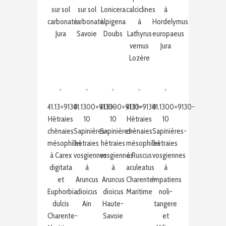
sur sol
sur sol
Lonicera
calciclines
à
carbonaté
carbonaté
alpigena
à
Hordelymus
Jura
Savoie
Doubs
Lathyrus
europaeus
vernus
Jura
Lozère
41.13=9130
41.1300=9130-
41.1300=9130-
41.13=9130
41.1300=9130-
Hêtraies
10
10
Hêtraies
10
chênaies
Sapinières-
Sapinières-
chênaies
Sapinières-
mésophiles
hêtraies
hêtraies
mésophiles
hêtraies
à Carex
vosgiennes
vosgiennes
à Ruscus
vosgiennes
digitata
à
à
aculeatus
à
et
Aruncus
Aruncus
Charente-
Impatiens
Euphorbia
dioicus
dioicus
Maritime
noli-
dulcis
Ain
Haute-
tangere
Charente-
Savoie
et