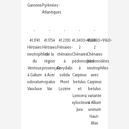
Garonne
Pyrénées-
Atlantiques
41.1741
41.1754
41.2310
41.2400=9160-
41.2400=9160-
Hêtraies
Hêtraies
Frênaies-
2
2
neutrophiles
de la
chênaies
Chênaies
Chênaies
du
région
à
pédonculées
pédonculées
Ventoux
provençale
Corydalis
à
neutrophiles
à Galium
à Acer
solida
Carpinus
avec
odoratum
opalus
Mont
betulus
Carpinus
Vaucluse
Var
Lozère
et
betulus
Lonicera
variante
xylosteum
à Allium
Jura
ursinum
Haut-
Rhin