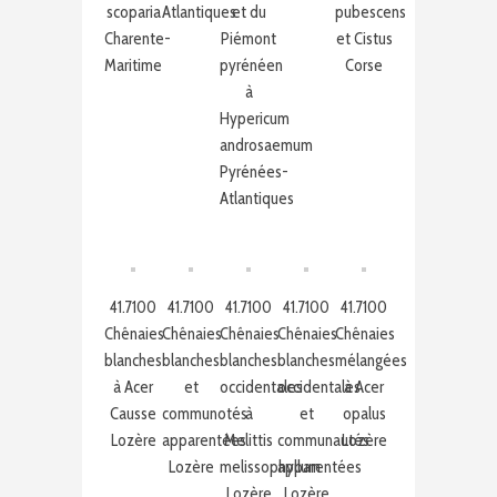
scoparia
Atlantiques
et du
pubescens
Charente-
Piémont
et Cistus
Maritime
pyrénéen
Corse
à
Hypericum
androsaemum
Pyrénées-
Atlantiques
41.7100
41.7100
41.7100
41.7100
41.7100
Chênaies
Chênaies
Chênaies
Chênaies
Chênaies
blanches
blanches
blanches
blanches
mélangées
à Acer
et
occidentales
occidentales
à Acer
Causse
communotés
à
et
opalus
Lozère
apparentées
Melittis
communautés
Lozère
Lozère
melissophyllum
apparentées
Lozère
Lozère