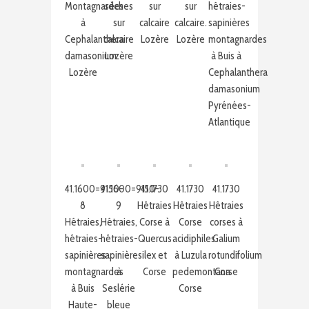
Montagnardes
sèches
sur
sur
hêtraies-
à
sur
calcaire
calcaire.
sapinières
Cephalanthera
calcaire
Lozère
Lozère
montagnardes
damasonium
Lozère
à Buis à
Lozère
Cephalanthera
damasonium
Pyrénées-
Atlantique
41.1600=9150-
41.1600=9150-
41.1730
41.1730
41.1730
8
9
Hêtraies
Hêtraies
Hêtraies
Hêtraies,
Hêtraies,
Corse à
Corse
corses à
hêtraies-
hêtraies-
Quercus
acidiphiles
Galium
sapinières
sapinières
ilex et
à Luzula
rotundifolium
montagnardes
à
Corse
pedemontana
Corse
à Buis
Seslérie
Corse
Haute-
bleue