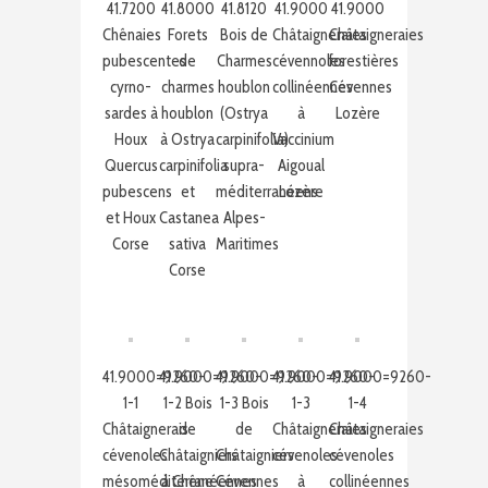
41.7200
41.8000
41.8120
41.9000
41.9000
Chênaies
Forets
Bois de
Châtaigneraies
Châtaigneraies
pubescentes
de
Charmes
cévennoles
forestières
cyrno-
charmes
houblon
collinéennes
Cévennes
sardes à
houblon
(Ostrya
à
Lozère
Houx
à Ostrya
carpinifolia)
Vaccinium
Quercus
carpinifolia
supra-
Aigoual
pubescens
et
méditerranéens
Lozère
et Houx
Castanea
Alpes-
Corse
sativa
Maritimes
Corse
41.9000=9260-
41.9000=9260-
41.9000=9260-
41.9000=9260-
41.9000=9260-
1-1
1-2 Bois
1-3 Bois
1-3
1-4
Châtaignerais
de
de
Châtaigneraies
Châtaigneraies
cévenoles
Châtaigniers
Châtaigniers
cévenoles
cévenoles
mésoméditerranéennes
à Chêne
Cévennes
à
collinéennes