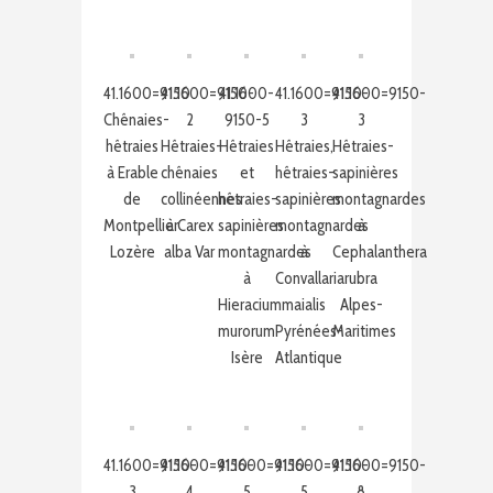
41.1600=9150
41.1600=9150-
41.1600-
41.1600=9150-
41.1600=9150-
Chênaies-
2
9150-5
3
3
hêtraies
Hêtraies-
Hêtraies
Hêtraies,
Hêtraies-
à Erable
chênaies
et
hêtraies-
sapinières
de
collinéennes
hêtraies-
sapinières
montagnardes
Montpellier
à Carex
sapinières
montagnardes
à
Lozère
alba Var
montagnardes
à
Cephalanthera
à
Convallaria
rubra
Hieracium
maialis
Alpes-
murorum
Pyrénées-
Maritimes
Isère
Atlantique
41.1600=9150-
41.1600=9150-
41.1600=9150-
41.1600=9150-
41.1600=9150-
3
4
5
5
8