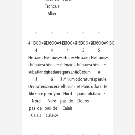
Tronçais
Allier
41.1300=9130-
41.1300=9130-
41.1300=9130-
41.1300=9130-
41.1300=9130-
4
4
4
5
5
Hêtraies-
Hêtraies-
Hêtraies-
Hêtraies-
Hêtraies-
chênaies
chênaies
chênaies
chênaies
chênaies
subatlantiques
subatlantiques
subatlantiques
à Galium
à
à
à
à Milium
odoratum
Aspérule
Dryopteris
Lonicera
effusum
et Paris
odorante
filix-mas
periclymenum
Nord
quadrifolia
Savoie
Nord
Nord
pas-de-
Doubs
pas-de-
pas-de-
Calais
Calais
Calaisv