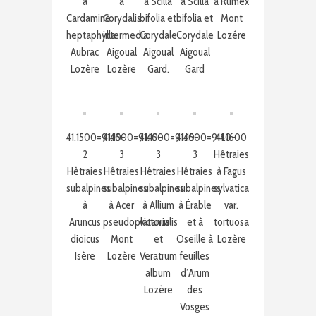
à
à
à Scilla
à Scilla
à Rumex
Cardamine
Corydalis
bifolia et
bifolia et
Mont
heptaphylla
intermedia
Corydale
Corydale
Lozére
Aubrac
Aigoual
Aigoual
Aigoual
Lozère
Lozère
Gard.
Gard
41.1500=9140-
41.1500=9140-
41.1500=9140-
41.1500=9140-
41.1600
2
3
3
3
Hêtraies
Hêtraies
Hêtraies
Hêtraies
Hêtraies
à Fagus
subalpines
subalpines
subalpines
subalpines
sylvatica
à
à Acer
à Allium
à Érable
var.
Aruncus
pseudoplatanus
victorialis
et à
tortuosa
dioicus
Mont
et
Oseille à
Lozère
Isère
Lozère
Veratrum
feuilles
album
d’Arum
Lozère
des
Vosges