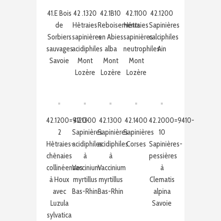
41.E Bois
42 .1320
42.1B10
42.1100
42.1200
de
Hêtraies
Reboisements
Hêtraies
Sapinières
Sorbiers
sapinières
en Abies
sapinières
calciphiles
sauvages
acidiphiles
alba
neutrophiles
Ain
Savoie
Mont
Mont
Mont
Lozère
Lozère
Lozère
42.1200=9120-
42.1300
42.1300
42.1400
42.2000=9410-
2
Sapinières
Sapinières
Sapinières
10
Hêtraies-
acidiphiles
acidiphiles
Corses
Sapinières-
chênaies
à
à
pessières
collinéennes
Vaccinium
Vaccinium
à
à Houx
myrtillus
myrtillus
Clematis
avec
Bas-Rhin
Bas-Rhin
alpina
Luzula
Savoie
sylvatica