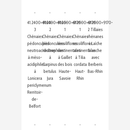
41.2400=9160-
41.2400=9160-
41.2600=9170-
41.2600=9170-
41.2600=9170-
3
2
1
1
2 Tillaies
Chênaies
Chênaies
Chênaies
Chênaies
rhénanes
pédonculées
pédonculées
sessiliflores
sessiliflores
à Laîche
neutroacidiclines
neutrophiles
continentales
continentales
blanche
à méso-
à
à Gaillet
à Tilia
avec
acidiphiles
Carpinus
des bois
cordata
Berberis
à
betulus
Haute-
Haut-
Bas-Rhin
Lonicera
Jura
Savoie
Rhin
periclymenum
Rerritoir-
de-
Belfort