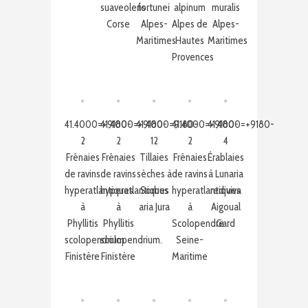
suaveolens
fortunei
alpinum
muralis
Corse
Alpes-
Alpes de
Alpes-
Maritimes
Hautes
Maritimes
Provences
41.4000=+9180-
41.4000=+9180-
41.4000=9180-
41.4000=+9180-
41.4000=+9180-
2
2
12
2
4
Frênaies
Frênaies
Tillaies
Frênaies
Érablaies
de ravins
de ravins
sèches à
de ravins
à Lunaria
hyperatlantiques
hyperatlantiques
Sorbus
hyperatlantiques
rediviva
à
à
aria Jura
à
Aigoual
Phyllitis
Phyllitis
Scolopendre
Gard
scolopendrium
scolopendrium.
Seine-
Finistère
Finistère
Maritime