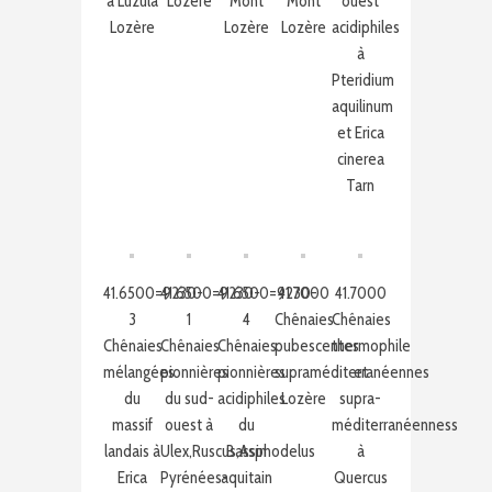
à Luzula
Lozère
Mont
Mont
ouest
Lozère
Lozère
Lozère
acidiphiles
à
Pteridium
aquilinum
et Erica
cinerea
Tarn
41.6500=9230-
41.6500=9230-
41.6500=9230-
41.7000
41.7000
3
1
4
Chênaies
Chênaies
Chênaies
Chênaies
Chênaies
pubescentes
thermophile
mélangées
pionnières
pionnières
supraméditerranéennes
et
du
du sud-
acidiphiles
Lozère
supra-
massif
ouest à
du
méditerranéenness
landais à
Ulex,Ruscus,Asphodelus
Bassin
à
Erica
Pyrénées-
aquitain
Quercus