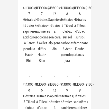
41.1300=9130-
41.1300=9130-
41.1300=9130-
41.1300=9130-
41.1300=9130-
7
7
12
8
8
Hêtraies,
Hêtraies,
Sapinières-
Hêtraies
Hêtraies
hêtraies-
hêtraies-
hêtraies
à Tilleul
à Tilleul
sapinières
sapinières
à
d’ubac
d’ubac
acidiclines
acidiclines
Lonicera
sur sol
sur sol
à Carex
à Millet
alpigena
carbonaté
carbonaté
pendula
diffus
Ain
à Acer
Doubs
Haut-
Haut-
pseudoplatanus
Rhin
Rhin
Jura
41.1300=9130-
41.1300=9130-
41.1300=9130-
41.1300=9130-
41.1300=9130-
8
8
12
9
9
Hêtraies
Hêtraies
Sapinières-
Hêtraies,
Hêtraies-
à Tilleul
à Tilleul
hêtraies
hêtraies-
sapinières
d’ubac
d’ubac
à
sapinières
calciclines