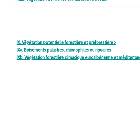
IX. Végétation potentielle forestière et préforestière
>
IXa. Boisements palustres, chionophiles ou ripuaires
IXb. Végétation forestière climacique eurosibérienne et méditerra