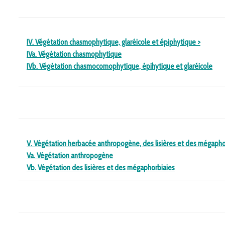
IV. Végétation chasmophytique, glaréicole et épiphytique
>
IVa. Végétation chasmophytique
IVb. Végétation chasmocomophytique, épihytique et glaréicole
V. Végétation herbacée anthropogène, des lisières et des mégaph
Va. Végétation anthropogène
Vb. Végétation des lisières et des mégaphorbiaies