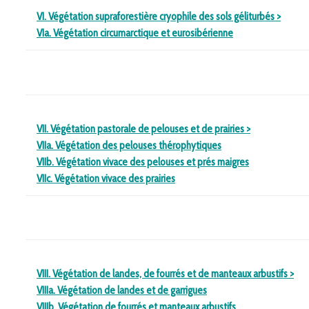
VI. Végétation supraforestière cryophile des sols géliturbés
>
VIa. Végétation circumarctique et eurosibérienne
VII. Végétation pastorale de pelouses et de prairies
>
VIIa. Végétation des pelouses thérophytiques
VIIb. Végétation vivace des pelouses et prés maigres
VIIc.
Végétation vivace des prairies
VIII. Végétation de landes, de fourrés et de manteaux arbustifs
>
VIIIa. Végétation de landes et de garrigues
VIIIb. Végétation de fourrés et manteaux arbustifs