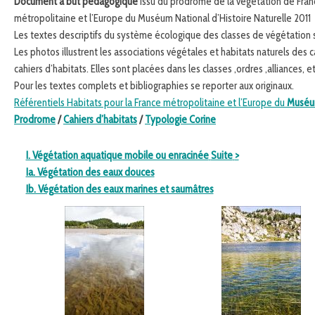
Document à but pédagogique
issu du prodrome de la végétation de France
métropolitaine et l’Europe du Muséum National d’Histoire Naturelle 2011
Les textes descriptifs du
système écologique des classes de végétation
Les photos illustrent les associations végétales et habitats naturels des
cahiers d’habitats. Elles sont placées dans les classes ,ordres ,alliances,
Pour les textes complets et bibliographies se reporter aux originaux.
Référentiels Habitats pour la France métropolitaine et l’Europe du
Muséum
Prodrome
/
Cahiers d’habitats
/
Typologie Corine
I. Végétation aquatique mobile ou enracinée
Suite
>
Ia. Végétation des eaux douces
Ib. Végétation des eaux marines et saumâtres