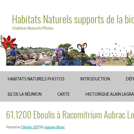
Habitats Naturels supports de la bi
Habitats Naturels Photos
HABITATS NATURELS PHOTOS
INTRODUCTION
DÉF
ILE DE LA RÉUNION
CARTE
HISTORIQUE ALAIN LAGR
61.1200 Eboulis à Racomitrium Aubrac L
Posted on
1 février 2017
By
lagrave-florac