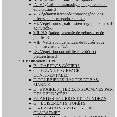
IV. Végétation chasmophytique, glaréicole et
épiphytique-3
V. Végétation herbacée anthropogène, des
lisières et des mégaphorbiaies-3
VI. Végétation supraforestière cryophile des sols
géliturbés-3
VII. Végétation pastorale de pelouses et de
prairies-3
VIII. Végétation de landes, de fourrés et de
manteaux arbustifs-3
IX. Végétation potentielle forestière et
préforestière-3
Classification EUNIS
B – HABITATS CÔTIERS
C – EAUX DE SURFACE
CONTINENTALES
D-TOURBIÈRES HAUTES ET BAS-
MARAIS
E – PRAIRIES ; TERRAINS DOMINÉS PAR
DES HERBACÉES
F-LANDES, FOURRÉS ET TOUNDRAS
G – BOISEMENTS, FORÊTS
H – HABITATS À VÉGÉTATION
CLAIRSEMÉE