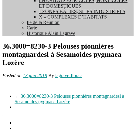
I-HABITATS AGRICOLES, HORTICOLES
ET DOMESTIQUES
J-ZONES BÂTIES, SITES INDUSTRIELS
X – COMPLEXES D’HABITATS
Ile de la Réunion
Carte
Historique Alain Lagrave
36.3000=8230-3 Pelouses pionnières
montagnardesl à Sesamoides pygmaea
Lozère
Posted on
13 juin 2018
By
lagrave-florac
←
36.3000=8230-3 Pelouses pionnières montagnardesl à
Sesamoides pygmaea Lozère