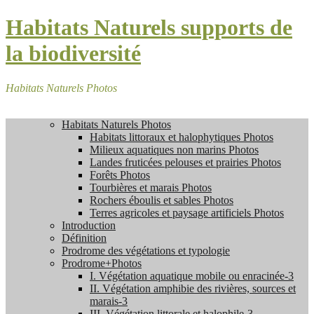
Habitats Naturels supports de
la biodiversité
Habitats Naturels Photos
Habitats Naturels Photos
Habitats littoraux et halophytiques Photos
Milieux aquatiques non marins Photos
Landes fruticées pelouses et prairies Photos
Forêts Photos
Tourbières et marais Photos
Rochers éboulis et sables Photos
Terres agricoles et paysage artificiels Photos
Introduction
Définition
Prodrome des végétations et typologie
Prodrome+Photos
I. Végétation aquatique mobile ou enracinée-3
II. Végétation amphibie des rivières, sources et
marais-3
III. Végétation littorale et halophile-3