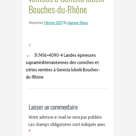
Bouches-du-Rhône
Posted on
1 février 2017
By
lagrave-florac
←
31.7456=4090-4 Landes épineuses
supraméditerranéennes des corniches et
crêtes ventées à Genista lobelii Bouches-
du-Rhône
Laisser un commentaire
Votre adresse e-mail ne sera pas publiée.
Les champs obligatoires sont indiqués avec
*