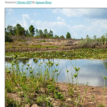
Posted on
1 février 2017
By
lagrave-florac