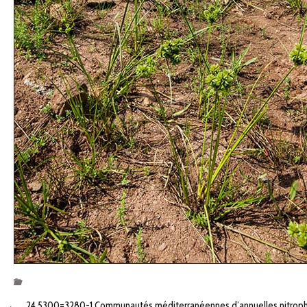
←
24.5300=3280-1 Communautés méditerranéennes d’annuelles nitrophil