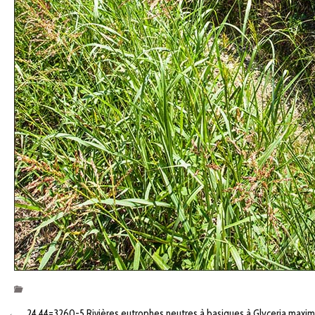
←
24.44=3260-5 Rivières eutrophes neutres à basiques à Glyceria max