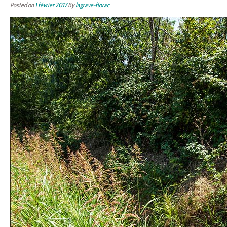
Posted on
1 février 2017
By
lagrave-florac