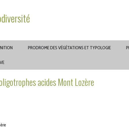
odiversité
INITION
PRODROME DES VÉGÉTATIONS ET TYPOLOGIE
P
AVE
oligotrophes acides Mont Lozère
zère