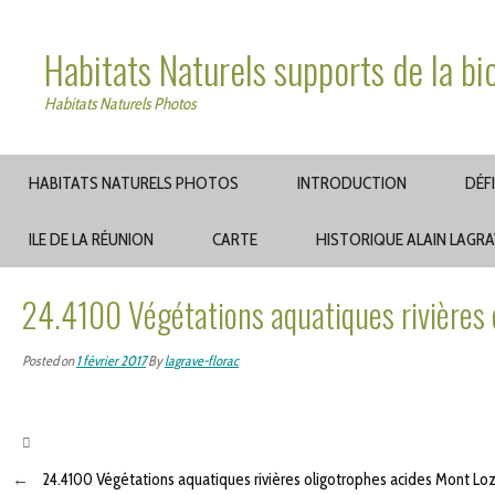
Habitats Naturels supports de la bi
Habitats Naturels Photos
HABITATS NATURELS PHOTOS
INTRODUCTION
DÉF
ILE DE LA RÉUNION
CARTE
HISTORIQUE ALAIN LAGR
24.4100 Végétations aquatiques rivières 
Posted on
1 février 2017
By
lagrave-florac
←
24.4100 Végétations aquatiques rivières oligotrophes acides Mont Lo