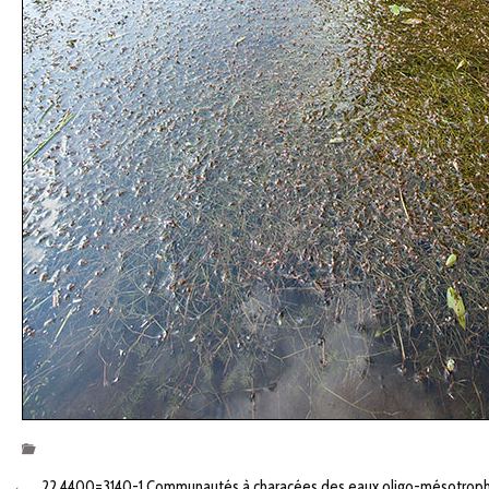
←
22.4400=3140-1 Communautés à characées des eaux oligo-mésotroph