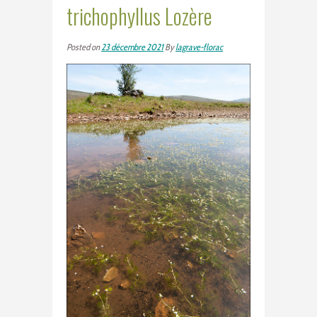
trichophyllus Lozère
Posted on
23 décembre 2021
By
lagrave-florac