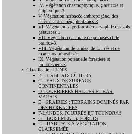
IV. Végétation chasmophytique, glaréicole et
épiphytique-3
V. Végétation herbacée anthropogène, des
lisières et des mégaphorbiaies-3
VI. Végétation supraforestière cryophile des sols
géliturbés-3
VII. Végétation pastorale de pelouses et de
prairies-3
VIII. Végétation de landes, de fourrés et de
manteaux arbustifs-3
IX. Végétation potentielle forestière et
préforestière-3
Classification EUNIS
B – HABITATS CÔTIERS
C – EAUX DE SURFACE
CONTINENTALES
D-TOURBIÈRES HAUTES ET BAS-
MARAIS
E – PRAIRIES ; TERRAINS DOMINÉS PAR
DES HERBACÉES
F-LANDES, FOURRÉS ET TOUNDRAS
G – BOISEMENTS, FORÊTS
H – HABITATS À VÉGÉTATION
CLAIRSEMÉE