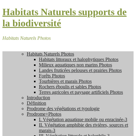
Habitats Naturels supports de
la biodiversité
Habitats Naturels Photos
Habitats Naturels Photos
Habitats littoraux et halophytiques Photos
Milieux aquatiques non marins Photos
Landes fruticées pelouses et prairies Photos
Forêts Photos
Tourbières et marais Photos
Rochers éboulis et sables Photos
Terres agricoles et paysage artificiels Photos
Introduction
Définition
Prodrome des végétations et typologie
Prodrome+Photos
I. Végétation aquatique mobile ou enracinée-3
II. Végétation amphibie des rivières, sources et
marais-3
III. Végétation littorale et halophile-3