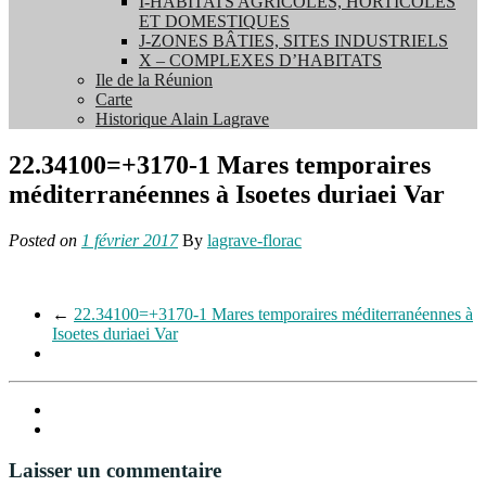
I-HABITATS AGRICOLES, HORTICOLES
ET DOMESTIQUES
J-ZONES BÂTIES, SITES INDUSTRIELS
X – COMPLEXES D’HABITATS
Ile de la Réunion
Carte
Historique Alain Lagrave
22.34100=+3170-1 Mares temporaires
méditerranéennes à Isoetes duriaei Var
Posted on
1 février 2017
By
lagrave-florac
←
22.34100=+3170-1 Mares temporaires méditerranéennes à
Isoetes duriaei Var
Laisser un commentaire