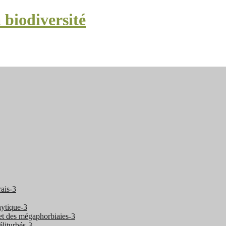
 biodiversité
rais-3
hytique-3
 et des mégaphorbiaies-3
éliturbés-3