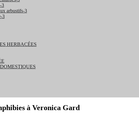
s-3
ux arbustifs-3
e-3
 DES HERBACÉES
ÉE
T DOMESTIQUES
phibies à Veronica Gard