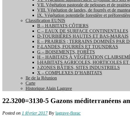
VII. Végétation pastorale de pelouses et de prairie
VIII. Végétation de landes, de fourrés et de mantea
IX. Végétation potentielle forestière et préforestièr
Classification EUNIS
B – HABITATS CÔTIERS
C – EAUX DE SURFACE CONTINENTALES
D-TOURBIÈRES HAUTES ET BAS-MARAIS
E – PRAIRIES ; TERRAINS DOMINÉS PAR
F-LANDES, FOURRÉS ET TOUNDRAS
G – BOISEMENTS, FORÊTS
H – HABITATS À VÉGÉTATION CLAIRSEM
I-HABITATS AGRICOLES, HORTICOLES E
J-ZONES BÂTIES, SITES INDUSTRIELS
X – COMPLEXES D’HABITATS
Ile de la Réunion
Carte
Historique Alain Lagrave
22.3200=3130-5 Gazons méditerranéens am
Posted on
1 février 2017
By
lagrave-florac