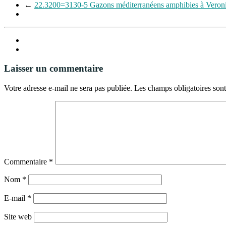
←
22.3200=3130-5 Gazons méditerranéens amphibies à Veron
Laisser un commentaire
Votre adresse e-mail ne sera pas publiée.
Les champs obligatoires son
Commentaire
*
Nom
*
E-mail
*
Site web