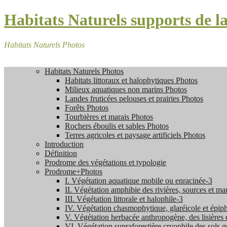
Habitats Naturels supports de la
Habitats Naturels Photos
Habitats Naturels Photos
Habitats littoraux et halophytiques Photos
Milieux aquatiques non marins Photos
Landes fruticées pelouses et prairies Photos
Forêts Photos
Tourbières et marais Photos
Rochers éboulis et sables Photos
Terres agricoles et paysage artificiels Photos
Introduction
Définition
Prodrome des végétations et typologie
Prodrome+Photos
I. Végétation aquatique mobile ou enracinée-3
II. Végétation amphibie des rivières, sources et ma
III. Végétation littorale et halophile-3
IV. Végétation chasmophytique, glaréicole et épip
V. Végétation herbacée anthropogène, des lisières
VI. Végétation supraforestière cryophile des sols g