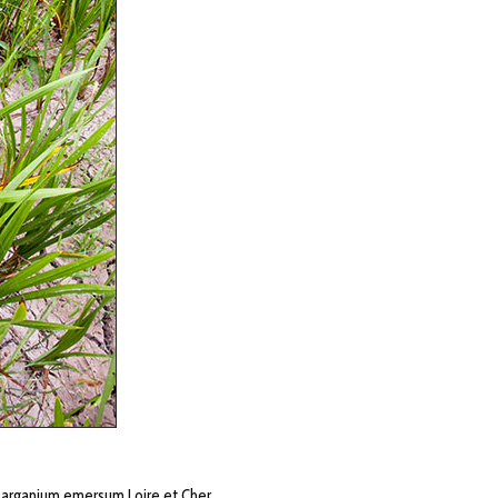
parganium emersum Loire et Cher