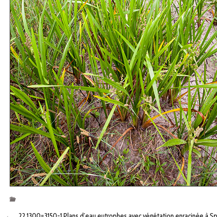
←
22.1300=3150-1 Plans d’eau eutrophes avec végétation enracinée à S