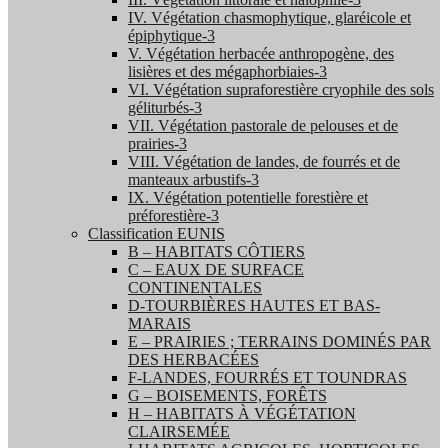
IV. Végétation chasmophytique, glaréicole et
épiphytique-3
V. Végétation herbacée anthropogène, des
lisières et des mégaphorbiaies-3
VI. Végétation supraforestière cryophile des sols
géliturbés-3
VII. Végétation pastorale de pelouses et de
prairies-3
VIII. Végétation de landes, de fourrés et de
manteaux arbustifs-3
IX. Végétation potentielle forestière et
préforestière-3
Classification EUNIS
B – HABITATS CÔTIERS
C – EAUX DE SURFACE
CONTINENTALES
D-TOURBIÈRES HAUTES ET BAS-
MARAIS
E – PRAIRIES ; TERRAINS DOMINÉS PAR
DES HERBACÉES
F-LANDES, FOURRÉS ET TOUNDRAS
G – BOISEMENTS, FORÊTS
H – HABITATS À VÉGÉTATION
CLAIRSEMÉE