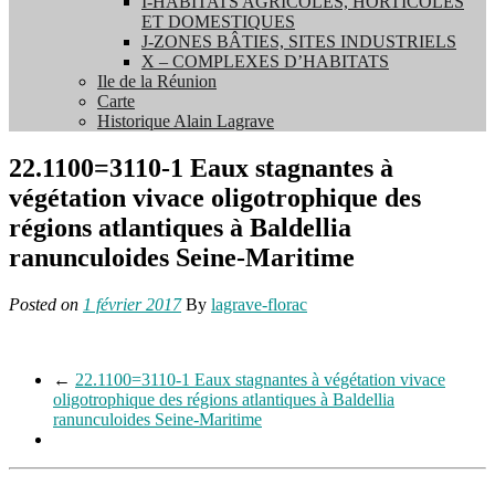
I-HABITATS AGRICOLES, HORTICOLES
ET DOMESTIQUES
J-ZONES BÂTIES, SITES INDUSTRIELS
X – COMPLEXES D’HABITATS
Ile de la Réunion
Carte
Historique Alain Lagrave
22.1100=3110-1 Eaux stagnantes à
végétation vivace oligotrophique des
régions atlantiques à Baldellia
ranunculoides Seine-Maritime
Posted on
1 février 2017
By
lagrave-florac
←
22.1100=3110-1 Eaux stagnantes à végétation vivace
oligotrophique des régions atlantiques à Baldellia
ranunculoides Seine-Maritime