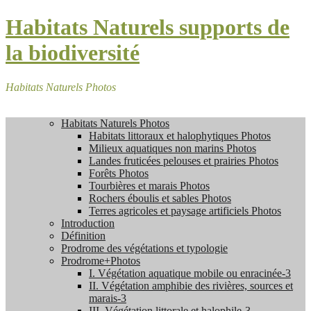
Habitats Naturels supports de
la biodiversité
Habitats Naturels Photos
Habitats Naturels Photos
Habitats littoraux et halophytiques Photos
Milieux aquatiques non marins Photos
Landes fruticées pelouses et prairies Photos
Forêts Photos
Tourbières et marais Photos
Rochers éboulis et sables Photos
Terres agricoles et paysage artificiels Photos
Introduction
Définition
Prodrome des végétations et typologie
Prodrome+Photos
I. Végétation aquatique mobile ou enracinée-3
II. Végétation amphibie des rivières, sources et
marais-3
III. Végétation littorale et halophile-3